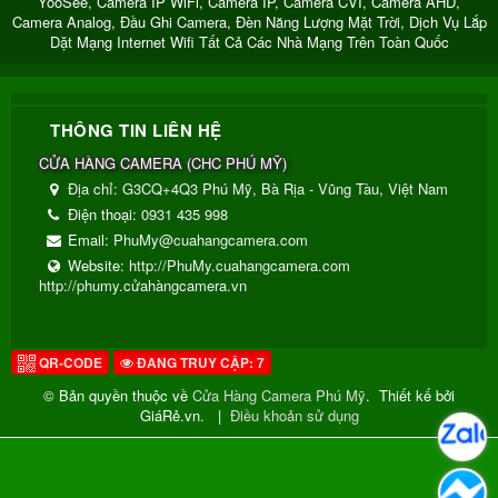
YooSee, Camera IP WiFi, Camera IP, Camera CVI, Camera AHD,
Camera Analog, Đầu Ghi Camera, Đèn Năng Lượng Mặt Trời, Dịch Vụ Lắp
Dặt Mạng Internet Wifi Tất Cả Các Nhà Mạng Trên Toàn Quốc
THÔNG TIN LIÊN HỆ
CỬA HÀNG CAMERA
(
CHC PHÚ MỸ
)
Địa chỉ:
G3CQ+4Q3 Phú Mỹ, Bà Rịa - Vũng Tàu, Việt Nam
Điện thoại:
0931 435 998
Email:
PhuMy@cuahangcamera.com
Website:
http://PhuMy.cuahangcamera.com
http://phumy.cửahàngcamera.vn
QR-CODE
ĐANG TRUY CẬP: 7
© Bản quyền thuộc về
Cửa Hàng Camera Phú Mỹ
.
Thiết kế bởi
GiáRẻ.vn.
|
Điều khoản sử dụng