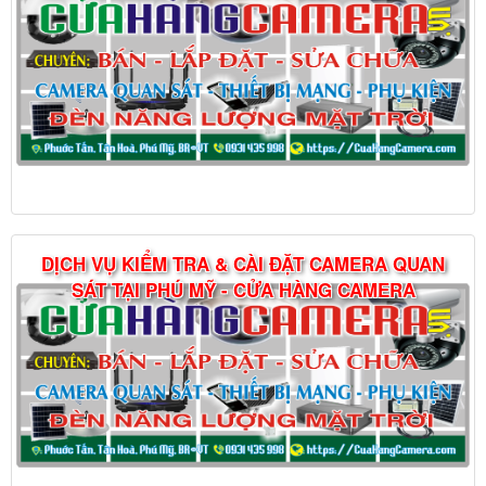
DỊCH VỤ KIỂM TRA & CÀI ĐẶT CAMERA QUAN
SÁT TẠI PHÚ MỸ - CỬA HÀNG CAMERA