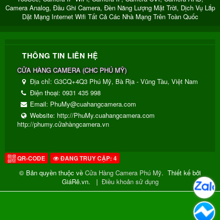
Camera Analog, Đầu Ghi Camera, Đèn Năng Lượng Mặt Trời, Dịch Vụ Lắp
Dặt Mạng Internet Wifi Tất Cả Các Nhà Mạng Trên Toàn Quốc
THÔNG TIN LIÊN HỆ
CỬA HÀNG CAMERA
(
CHC PHÚ MỸ
)
Địa chỉ:
G3CQ+4Q3 Phú Mỹ, Bà Rịa - Vũng Tàu, Việt Nam
Điện thoại:
0931 435 998
Email:
PhuMy@cuahangcamera.com
Website:
http://PhuMy.cuahangcamera.com
http://phumy.cửahàngcamera.vn
QR-CODE
ĐANG TRUY CẬP: 4
© Bản quyền thuộc về
Cửa Hàng Camera Phú Mỹ
.
Thiết kế bởi
GiáRẻ.vn.
|
Điều khoản sử dụng