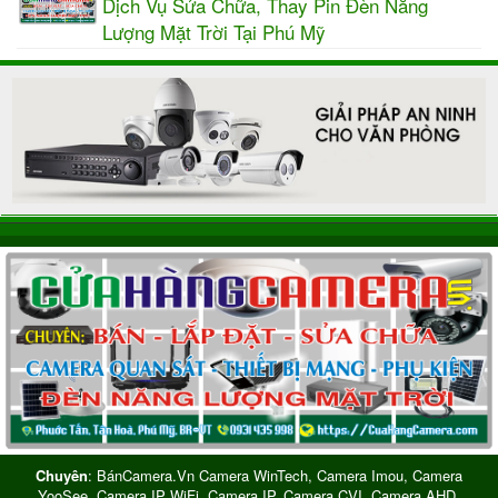
Dịch Vụ Sửa Chữa, Thay Pin Đèn Năng
Lượng Mặt Trời Tại Phú Mỹ
Chuyên
: BánCamera.vn Camera WinTech, Camera Imou, Camera
YooSee, Camera IP WiFi, Camera IP, Camera CVI, Camera AHD,